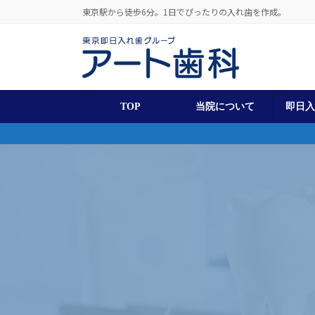
コ
ナ
東京駅から徒歩6分。1日でぴったりの入れ歯を作成。
ン
ビ
テ
ゲ
ン
ー
ツ
シ
へ
ョ
ス
ン
TOP
当院について
即日
キ
に
ッ
移
プ
動