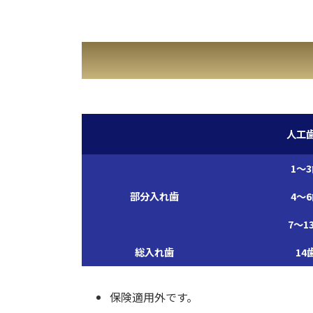
人工
1～
部分入れ歯
4～
7～1
総入れ歯
14
保険適用外です。