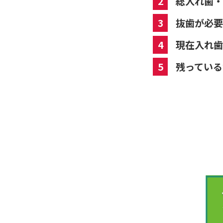
2
総入れ歯・
3
抜歯が必要
4
現在入れ歯
5
残っている