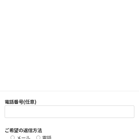
お住まいの都道府県
（任意）
メールアドレス
※ 必須
メールアドレス（確認用）
※ 必須
電話番号
(任意)
ご希望の返信方法
メール
電話