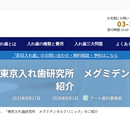
お気軽にお問い
03-
受付時間 10:00 ～
入れ歯とは
入れ歯の種類と費用
入れ歯三大問題
よくあ
「即日入れ歯」のお問い合わせ・無料相談・予約はこちら
「東京入れ歯研究所 メグミデン
紹介
最
2023年8月17日
2026年8月1日
アート歯科事務局
終
更
新
身、「東京入れ歯研究所 メグミデンタルクリニック」のご紹介
日
時
: