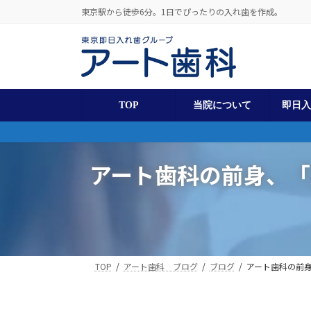
コ
ナ
東京駅から徒歩6分。1日でぴったりの入れ歯を作成。
ン
ビ
テ
ゲ
ン
ー
ツ
シ
へ
ョ
ス
ン
TOP
当院について
即日
キ
に
ッ
移
プ
動
アート歯科の前身、
TOP
アート歯科 ブログ
ブログ
アート歯科の前